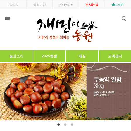
LOGIN
회원가입
MY PAGE
오시는길
CART
농장소개
2025햇밤
매실
고객센터