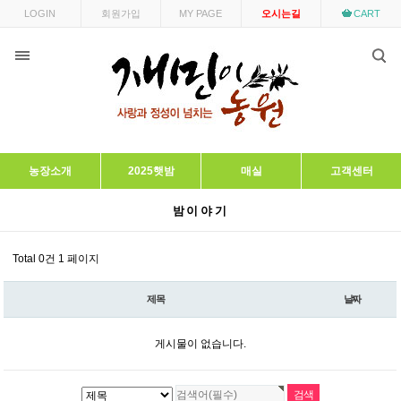
목록
LOGIN
회원가입
MY PAGE
오시는길
CART
농장소개
2025햇밤
매실
고객센터
밤이야기
Total 0건
1 페이지
제목
날짜
게시물이 없습니다.